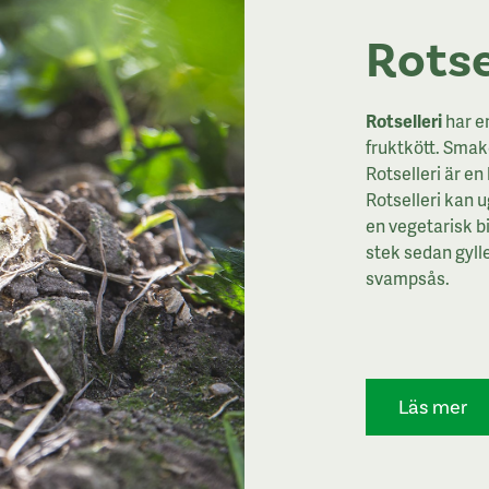
Rotse
Rotselleri
har en
fruktkött. Smak
Rotselleri är en
Rotselleri kan u
en vegetarisk bi
stek sedan gyll
svampsås.
Läs mer