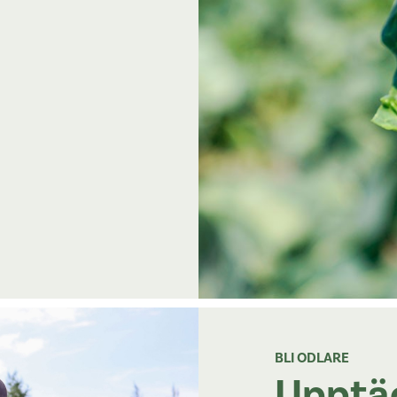
BLI ODLARE
Upptäc