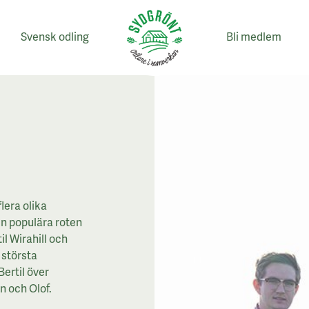
Svensk odling
Bli medlem
lera olika
en populära roten
il Wirahill och
n största
ertil över
hn och Olof.