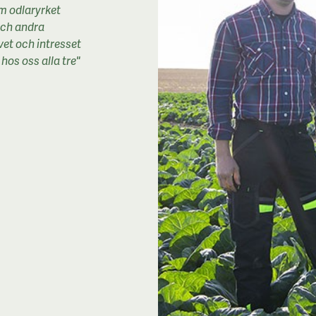
om odlaryrket
och andra
vet och intresset
hos oss alla tre"