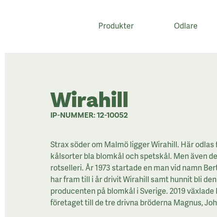
Produkter
Odlare
;
Wirahill
IP-NUMMER: 12-10052
Strax söder om Malmö ligger Wirahill. Här odlas f
kålsorter bla blomkål och spetskål. Men även d
rotselleri. År 1973 startade en man vid namn Bert
har fram till i år drivit Wirahill samt hunnit bli de
producenten på blomkål i Sverige. 2019 växlade B
företaget till de tre drivna bröderna Magnus, Jo