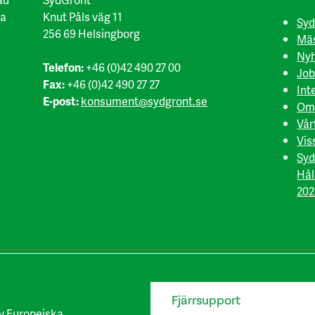
ka
Knut Påls väg 11
Syd
256 69 Helsingborg
Mäs
Nyh
Telefon:
+46 (0)42 490 27 00
Job
Fax:
+46 (0)42 490 27 27
Int
E-post:
konsument@sydgront.se
Om
Vår
Vis
Syd
Hål
202
Fjärrsupport
v Europeiska