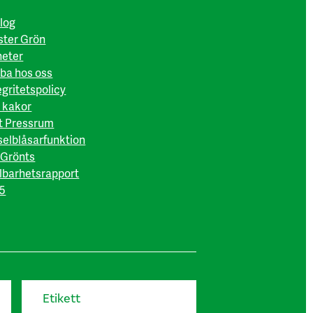
log
ter Grön
eter
ba hos oss
egritetspolicy
 kakor
t Pressrum
selblåsarfunktion
Grönts
lbarhetsrapport
5
Etikett