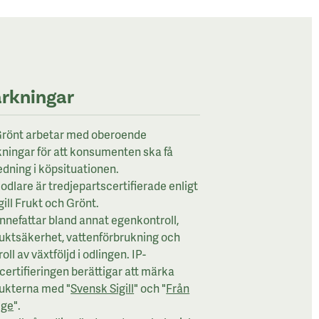
rkningar
rönt arbetar med oberoende
ningar för att konsumenten ska få
edning i köpsituationen.
odlare är tredjepartscertifierade enligt
gill Frukt och Grönt.
innefattar bland annat egenkontroll,
uktsäkerhet, vattenförbrukning och
oll av växtföljd i odlingen. IP-
lcertifieringen berättigar att märka
ukterna med "
Svensk Sigill
" och "
Från
ige
".