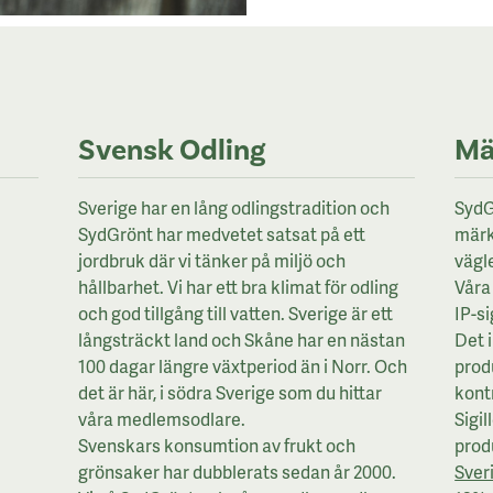
Svensk Odling
Mä
Sverige har en lång odlingstradition och
SydG
SydGrönt har medvetet satsat på ett
märk
jordbruk där vi tänker på miljö och
vägl
hållbarhet. Vi har ett bra klimat för odling
Våra 
och god tillgång till vatten. Sverige är ett
IP-si
långsträckt land och Skåne har en nästan
Det 
100 dagar längre växtperiod än i Norr. Och
prod
det är här, i södra Sverige som du hittar
kontr
våra medlemsodlare.
Sigil
Svenskars konsumtion av frukt och
prod
grönsaker har dubblerats sedan år 2000.
Sver