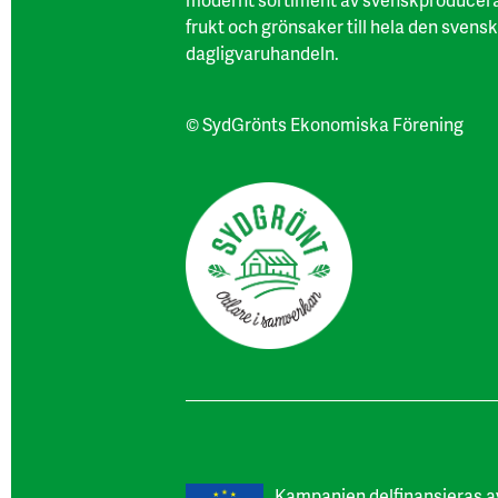
frukt och grönsaker till hela den svens
dagligvaruhandeln.
© SydGrönts Ekonomiska Förening
Kampanjen delfinansieras a