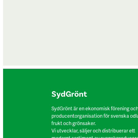
SydGrönt
SydGrönt är en ekonomisk förening oc
producentorganisation för svenska odl
frukt och grönsaker.
Vi utvecklar, säljer och distribuerar ett
modernt sortiment av svenskproducer