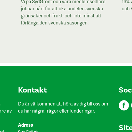
Vi på SydGrönt och våra medlemsodlare
13% 
jobbar hårt för att öka andelen svenska
och 
grönsaker och frukt, och inte minst att
förlänga den svenska säsongen.
Kon​takt
Soc
h
Du är välkommen att höra av dig till oss om
are av
du har några frågor eller funderingar.
Adress
Sit
ad
SydGrönt