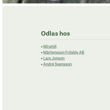
Odlas hos
•
Wirahill
•
Mårtensson Fröslöv AB
•
Lars Jonson
•
André Svensson