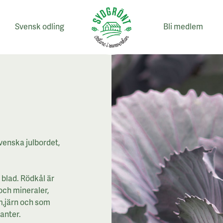
Svensk odling
Bli medlem
venska julbordet,
 blad. Rödkål är
 och mineraler,
um,järn och som
danter.