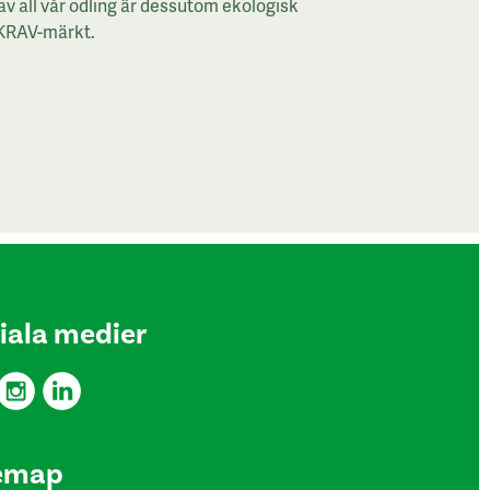
av all vår odling är dessutom ekologisk
KRAV-märkt.
iala medier
emap