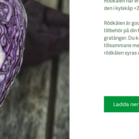
Rödkålen har en
den i kylskåp +2
Rödkålen är god 
tillbehör på din
gratänger. Du k
tillsammans med 
rödkålen syras 
Ladda ner 