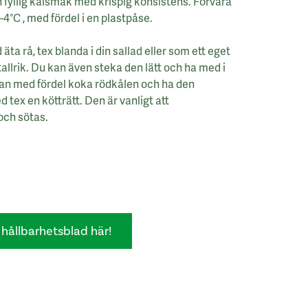
 fyllig kålsmak med krispig konsistens. Förvara
-4°C , med fördel i en plastpåse.
äta rå, tex blanda i din sallad eller som ett eget
 tallrik. Du kan även steka den lätt och ha med i
an med fördel koka rödkålen och ha den
tex en kötträtt. Den är vanligt att
och sötas.
hållbarhetsblad här!