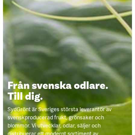
Från svenska odlare.
Till dig.
SydGrönt är Sveriges största leverantör av
svenskproducerad frukt, grönsaker och
blommor. Vi utvecklar, odlar, säljer och
distribuerar ett modernt sortiment av