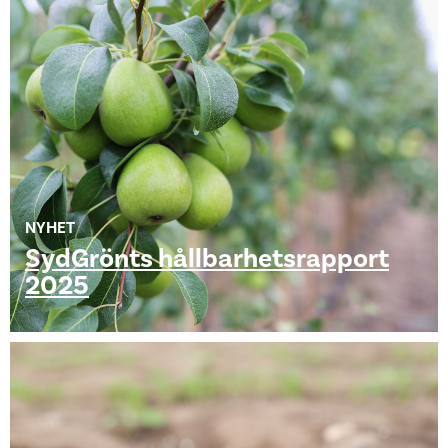
NYHET
SydGrönts hållbarhetsrapport
2025