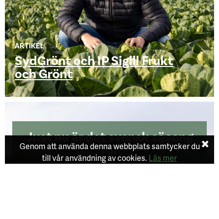
ARTIKEL
SydGrönt och IP Sigill Frukt
och Grönt
Just nu är det svensk säsong
Genom att använda denna webbplats samtycker du
för
till vår användning av cookies.
Läs mer
Zucchini
Äpple