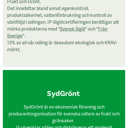
Frukt och Grönt.
Det innefattar bland annat egenkontroll,
produktsäkerhet, vattenförbrukning och kontroll av
växtföljd i odlingen. IP-Sigillcertifieringen berättigar att
märka produkterna med "
Svensk Sigill
" och "
Från
Sverige
".
13% av all vår odling är dessutom ekologisk och KRAV-
märkt.
SydGrönt
SydGrönt är en ekonomisk förening och
producentorganisation för svenska odlare av frukt och
grönsaker.
Vi utvecklar, säljer och distribuerar ett modernt