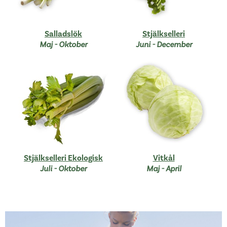
Salladslök
Stjälkselleri
Maj - Oktober
Juni - December
Stjälkselleri Ekologisk
Vitkål
Juli - Oktober
Maj - April