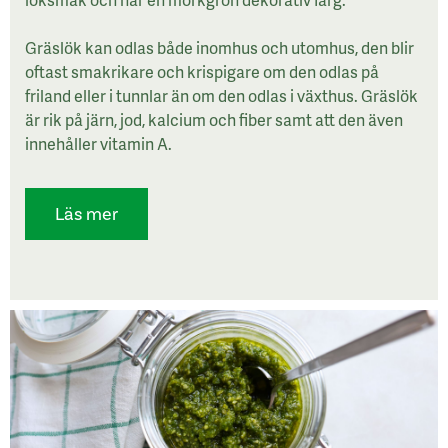
Gräslök kan odlas både inomhus och utomhus, den blir
oftast smakrikare och krispigare om den odlas på
friland eller i tunnlar än om den odlas i växthus. Gräslök
är rik på järn, jod, kalcium och fiber samt att den även
innehåller vitamin A.
Läs mer