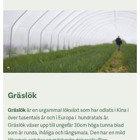
Gräslök
Gräslök
är en urgammal lökväxt som har odlats i Kina i
över tusentals år och i Europa i hundratals år.
Gräslök växer upp till ungefär 30cm höga tunna blad
som är runda, ihåliga och långsmala. Den har en mild
löksmak och har en mörkgrön dekorativ färg.