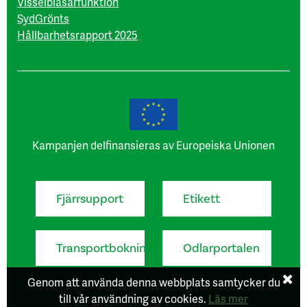
Visselblåsarfunktion
SydGrönts
Hållbarhetsrapport 2025
Kampanjen delfinansieras av Europeiska Unionen
Fjärrsupport
Etikett
Transportbokning
Odlarportalen
Genom att använda denna webbplats samtycker du
till vår användning av cookies.
Läs mer