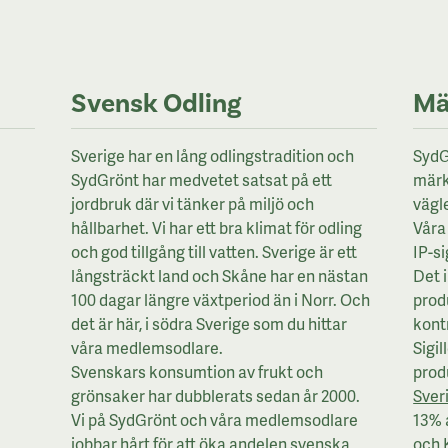
Svensk Odling
Mä
Sverige har en lång odlingstradition och
SydG
SydGrönt har medvetet satsat på ett
märk
jordbruk där vi tänker på miljö och
vägl
hållbarhet. Vi har ett bra klimat för odling
Våra 
och god tillgång till vatten. Sverige är ett
IP-si
långsträckt land och Skåne har en nästan
Det 
100 dagar längre växtperiod än i Norr. Och
prod
det är här, i södra Sverige som du hittar
kontr
våra medlemsodlare.
Sigil
Svenskars konsumtion av frukt och
prod
grönsaker har dubblerats sedan år 2000.
Sver
Vi på SydGrönt och våra medlemsodlare
13% 
jobbar hårt för att öka andelen svenska
och 