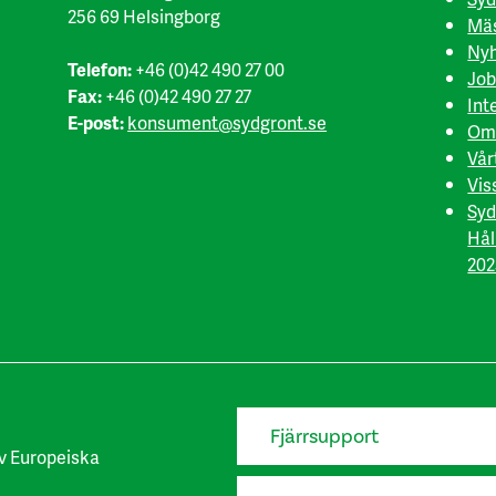
256 69 Helsingborg
Mäs
Nyh
Telefon:
+46 (0)42 490 27 00
Job
Fax:
+46 (0)42 490 27 27
Int
E-post:
konsument@sydgront.se
Om
Vår
Vis
Syd
Hål
202
Fjärrsupport
v Europeiska