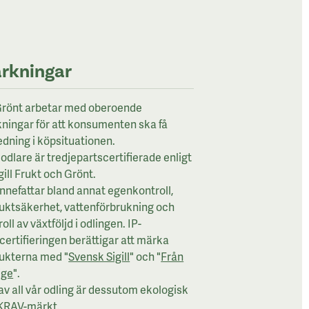
rkningar
rönt arbetar med oberoende
ningar för att konsumenten ska få
edning i köpsituationen.
odlare är tredjepartscertifierade enligt
gill Frukt och Grönt.
innefattar bland annat egenkontroll,
uktsäkerhet, vattenförbrukning och
oll av växtföljd i odlingen. IP-
lcertifieringen berättigar att märka
ukterna med "
Svensk Sigill
" och "
Från
ige
".
av all vår odling är dessutom ekologisk
KRAV-märkt.