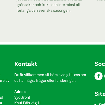
grönsaker och frukt, och inte minst att
förlänga den svenska säsongen.
Kon​takt
Soc
h
Du är välkommen att höra av dig till oss om
are av
du har några frågor eller funderingar.
Adress
Sit
ad
SydGrönt
ka
Knut Påls väg 11
Syd