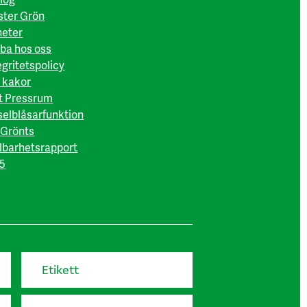
ter Grön
eter
ba hos oss
egritetspolicy
 kakor
t Pressrum
selblåsarfunktion
Grönts
lbarhetsrapport
5
Etikett