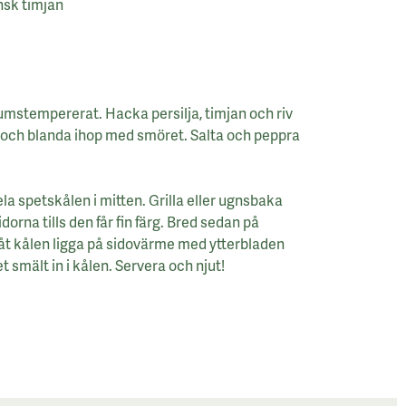
nsk timjan
rumstempererat. Hacka persilja, timjan och riv
a och blanda ihop med smöret. Salta och peppra
la spetskålen i mitten. Grilla eller ugnsbaka
dorna tills den får fin färg. Bred sedan på
åt kålen ligga på sidovärme med ytterbladen
et smält in i kålen. Servera och njut!