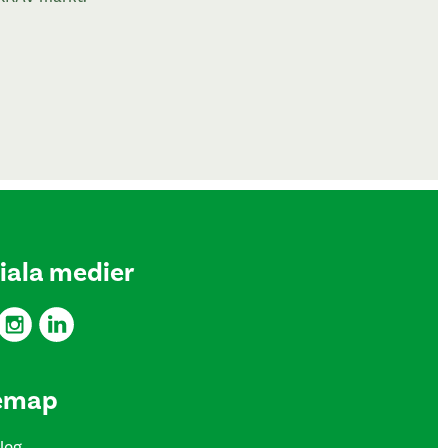
iala medier
emap
log