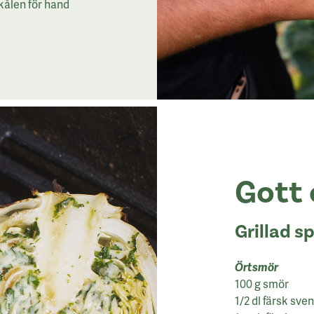
kålen för hand
Gott 
Grillad s
Örtsmör
100 g smör
1/2 dl färsk sven