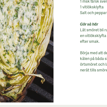
1 msk färsk sve
1 vitlöksklyfta
Salt och peppar
Gör så här
Låt smöret bli 
en vitlöksklyft
efter smak.
Börja med att de
kålen på båda si
örtsmöret och l
neråt tills smör