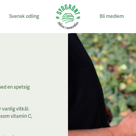
Svensk odling
Bli medlem
med en spetsig
vanlig vitkål.
, som vitamin C,