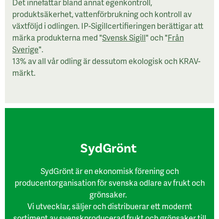
Det innefattar bland annat egenkontroll,
produktsäkerhet, vattenförbrukning och kontroll av
växtföljd i odlingen. IP-Sigillcertifieringen berättigar att
märka produkterna med "
Svensk Sigill
" och "
Från
Sverige
".
13% av all vår odling är dessutom ekologisk och KRAV-
märkt.
SydGrönt
SydGrönt är en ekonomisk förening och
producentorganisation för svenska odlare av frukt och
grönsaker.
Vi utvecklar, säljer och distribuerar ett modernt
sortiment av svenskproducerad frukt och grönsaker till