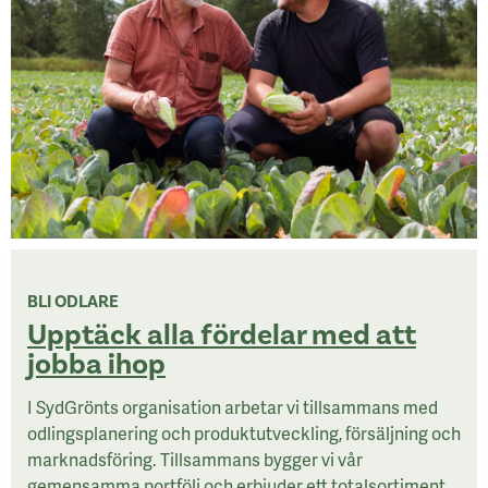
BLI ODLARE
Upptäck alla fördelar med att
jobba ihop
I SydGrönts organisation arbetar vi tillsammans med
odlingsplanering och produktutveckling, försäljning och
marknadsföring. Tillsammans bygger vi vår
gemensamma portfölj och erbjuder ett totalsortiment