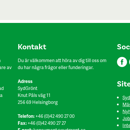
Kon​takt
Soc
h
Du är välkommen att höra av dig till oss om
are av
du har några frågor eller funderingar.
Adress
Sit
ad
SydGrönt
ka
Knut Påls väg 11
Syd
256 69 Helsingborg
Mäs
Nyh
Telefon:
+46 (0)42 490 27 00
Job
Fax:
+46 (0)42 490 27 27
Int
E-post:
konsument@sydgront.se