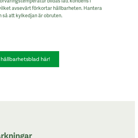
förvaringstemperatur bildas lätt kondens i
ilket avsevärt förkortar hållbarheten. Hantera
 så att kylkedjan är obruten.
hållbarhetsblad här!
rkningar