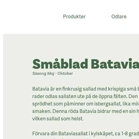
Produkter
Odlare
;
Småblad Batavia
Säsong Maj - Oktober
Batavia är en finkrusig sallad med krispiga små b
rader odlas sallaten ute på de öppna fälten. Den
sprödhet som påminner om isbergsallat, lika mild
smaken. Denna röda Batavia bidrar med en sin hä
vilken sallad som helst.
Förvara din Bataviasallat i kylskåpet, ca 1-8
grad