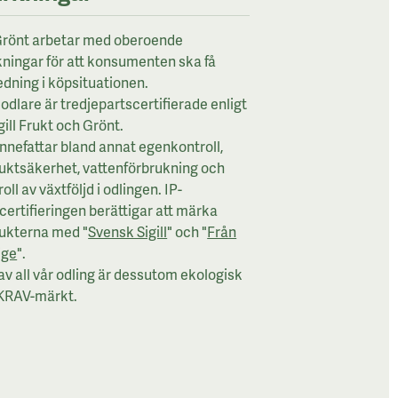
rönt arbetar med oberoende
ningar för att konsumenten ska få
edning i köpsituationen.
odlare är tredjepartscertifierade enligt
gill Frukt och Grönt.
innefattar bland annat egenkontroll,
uktsäkerhet, vattenförbrukning och
oll av växtföljd i odlingen. IP-
lcertifieringen berättigar att märka
ukterna med "
Svensk Sigill
" och "
Från
ige
".
av all vår odling är dessutom ekologisk
KRAV-märkt.