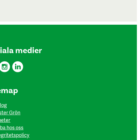
iala medier
emap
log
ter Grön
eter
ba hos oss
egritetspolicy