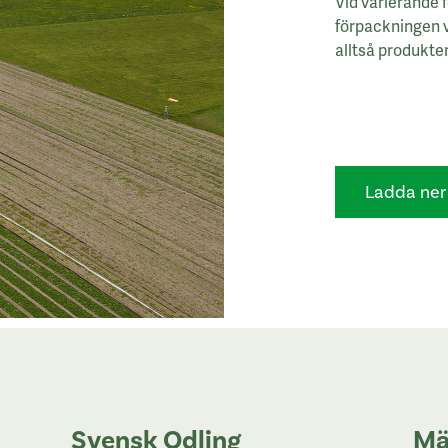
Vid varierande 
förpackningen v
alltså produkten
Ladda ner 
Svensk Odling
Mä