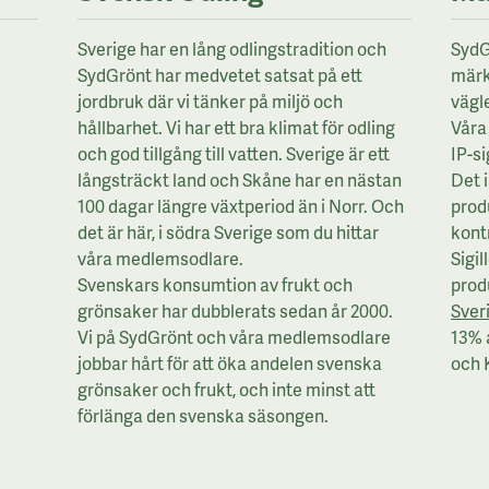
Sverige har en lång odlingstradition och
SydG
SydGrönt har medvetet satsat på ett
märk
jordbruk där vi tänker på miljö och
vägl
hållbarhet. Vi har ett bra klimat för odling
Våra 
och god tillgång till vatten. Sverige är ett
IP-si
långsträckt land och Skåne har en nästan
Det 
100 dagar längre växtperiod än i Norr. Och
prod
det är här, i södra Sverige som du hittar
kontr
våra medlemsodlare.
Sigil
Svenskars konsumtion av frukt och
prod
grönsaker har dubblerats sedan år 2000.
Sver
Vi på SydGrönt och våra medlemsodlare
13% 
jobbar hårt för att öka andelen svenska
och 
grönsaker och frukt, och inte minst att
förlänga den svenska säsongen.