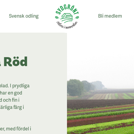
Svensk odling
Bli medlem
 Röd
lad. I prydliga
 har en god
 och fin i
rliga färg i
er, med fördel i