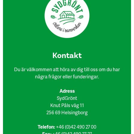
Kon​takt
Du är välkommen att höra av dig till oss om du har
några frågor eller funderingar.
Adress
SydGrönt
Knut Påls väg 11
256 69 Helsingborg
Telefon:
+46 (0)42 490 27 00
Fax:
+46 (0)42 490 27 27