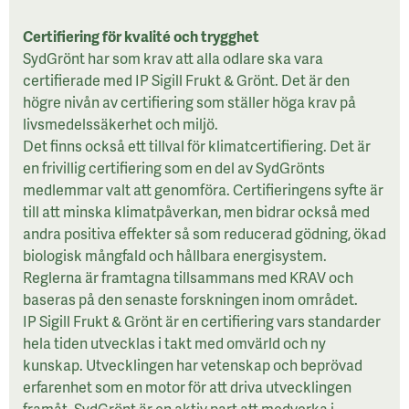
Certifiering för kvalité och trygghet
SydGrönt har som krav att alla odlare ska vara
certifierade med IP Sigill Frukt & Grönt. Det är den
högre nivån av certifiering som ställer höga krav på
livsmedelssäkerhet och miljö.
Det finns också ett tillval för klimatcertifiering. Det är
en frivillig certifiering som en del av SydGrönts
medlemmar valt att genomföra. Certifieringens syfte är
till att minska klimatpåverkan, men bidrar också med
andra positiva effekter så som reducerad gödning, ökad
biologisk mångfald och hållbara energisystem.
Reglerna är framtagna tillsammans med KRAV och
baseras på den senaste forskningen inom området.
IP Sigill Frukt & Grönt är en certifiering vars standarder
hela tiden utvecklas i takt med omvärld och ny
kunskap. Utvecklingen har vetenskap och beprövad
erfarenhet som en motor för att driva utvecklingen
framåt. SydGrönt är en aktiv part att medverka i