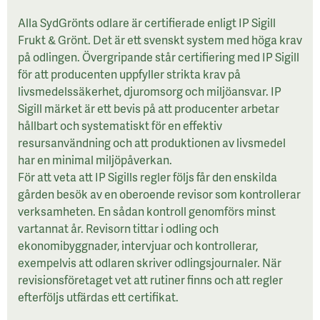
Alla SydGrönts odlare är certifierade enligt IP Sigill
Frukt & Grönt. Det är ett svenskt system med höga krav
på odlingen. Övergripande står certifiering med IP Sigill
för att producenten uppfyller strikta krav på
livsmedelssäkerhet, djuromsorg och miljöansvar. IP
Sigill märket är ett bevis på att producenter arbetar
hållbart och systematiskt för en effektiv
resursanvändning och att produktionen av livsmedel
har en minimal miljöpåverkan.
För att veta att IP Sigills regler följs får den enskilda
gården besök av en oberoende revisor som kontrollerar
verksamheten. En sådan kontroll genomförs minst
vartannat år. Revisorn tittar i odling och
ekonomibyggnader, intervjuar och kontrollerar,
exempelvis att odlaren skriver odlingsjournaler. När
revisionsföretaget vet att rutiner finns och att regler
efterföljs utfärdas ett certifikat.