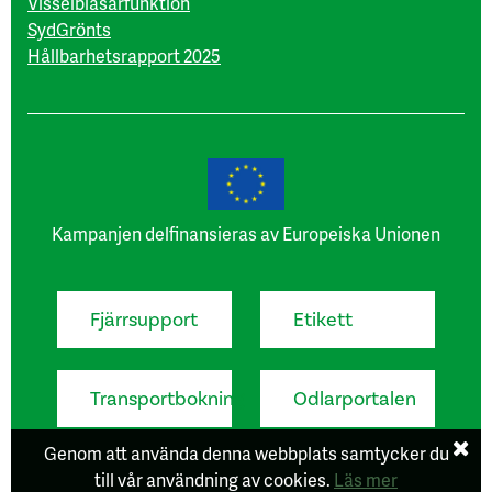
Visselblåsarfunktion
SydGrönts
Hållbarhetsrapport 2025
Kampanjen delfinansieras av Europeiska Unionen
Fjärrsupport
Etikett
Transportbokning
Odlarportalen
Genom att använda denna webbplats samtycker du
till vår användning av cookies.
Läs mer