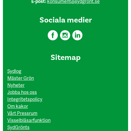
E-post:
konsument@sydgront.se
Sociala medier
Sitemap
Sydlog
Mäster Grön
Nyheter
Jobba hos oss
Integritetspolicy
Om kakor
Vårt Pressrum
Visselblåsarfunktion
SydGrönts