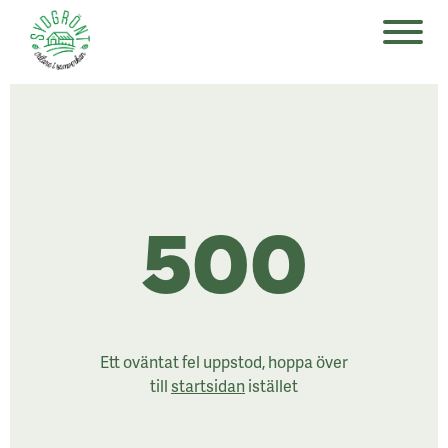
;
500
Ett oväntat fel uppstod, hoppa över
till
startsidan
istället