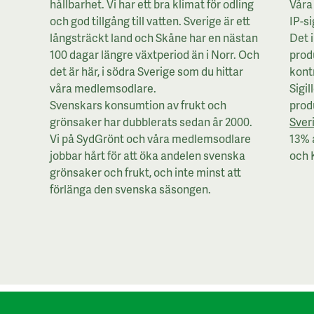
hållbarhet. Vi har ett bra klimat för odling
Våra 
och god tillgång till vatten. Sverige är ett
IP-si
långsträckt land och Skåne har en nästan
Det 
100 dagar längre växtperiod än i Norr. Och
prod
det är här, i södra Sverige som du hittar
kontr
våra medlemsodlare.
Sigil
Svenskars konsumtion av frukt och
prod
grönsaker har dubblerats sedan år 2000.
Sver
Vi på SydGrönt och våra medlemsodlare
13% 
jobbar hårt för att öka andelen svenska
och 
grönsaker och frukt, och inte minst att
förlänga den svenska säsongen.