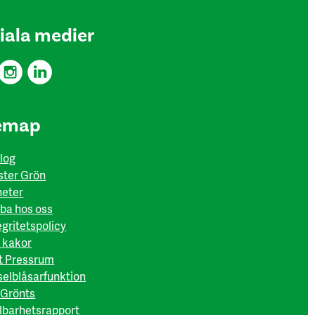
iala medier
emap
log
ter Grön
eter
ba hos oss
egritetspolicy
 kakor
t Pressrum
selblåsarfunktion
Grönts
lbarhetsrapport