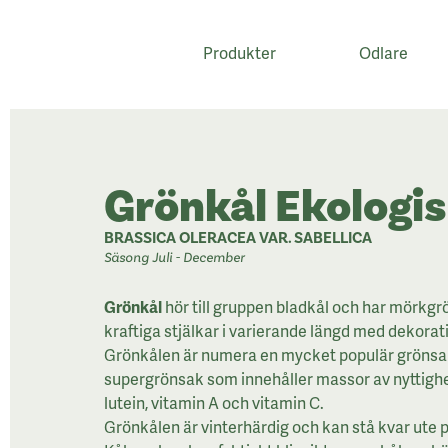
Produkter
Odlare
;
Grönkål Ekologi
BRASSICA OLERACEA VAR. SABELLICA
Säsong Juli - December
Grönkål
hör till gruppen bladkål och har mörkgrö
kraftiga stjälkar i varierande längd med dekorati
Grönkålen är numera en mycket populär grönsak
supergrönsak som innehåller massor av nyttighe
lutein, vitamin A och vitamin C.
Grönkålen är vinterhärdig och kan stå kvar ute på