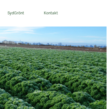
SydGrönt
Kontakt