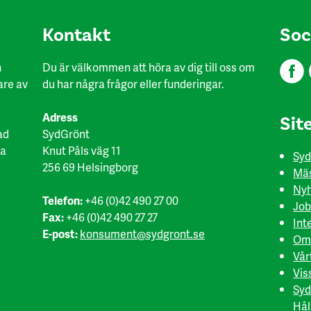
Kon​takt
Soc
h
Du är välkommen att höra av dig till oss om
are av
du har några frågor eller funderingar.
Adress
Sit
ad
SydGrönt
ka
Knut Påls väg 11
Syd
256 69 Helsingborg
Mäs
Nyh
Telefon:
+46 (0)42 490 27 00
Job
Fax:
+46 (0)42 490 27 27
Int
E-post:
konsument@sydgront.se
Om
Vår
Vis
Syd
Hål