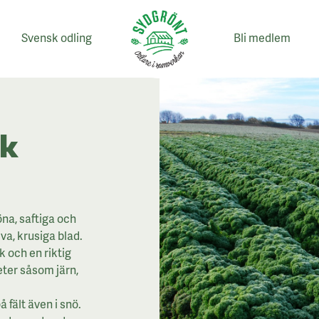
Svensk odling
Bli medlem
sk
na, saftiga och
va, krusiga blad.
 och en riktig
ter såsom järn,
 fält även i snö.