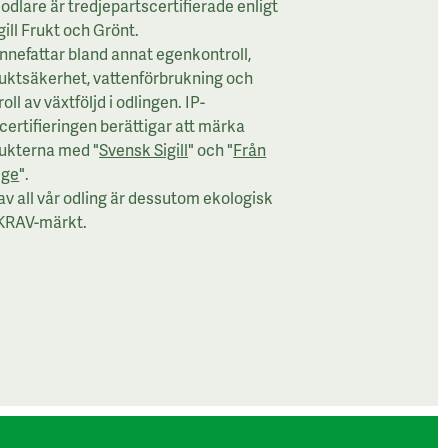
odlare är tredjepartscertifierade enligt
gill Frukt och Grönt.
innefattar bland annat egenkontroll,
uktsäkerhet, vattenförbrukning och
oll av växtföljd i odlingen. IP-
lcertifieringen berättigar att märka
ukterna med "
Svensk Sigill
" och "
Från
ige
".
av all vår odling är dessutom ekologisk
KRAV-märkt.