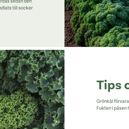
ördas sedan den
ndlats till socker
Tips 
Grönkål förvara
Fukten i påsen h