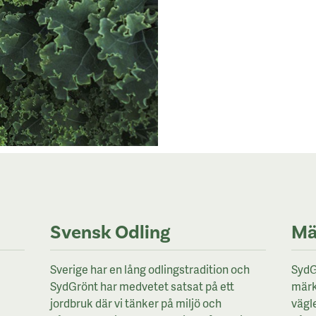
Svensk Odling
Mä
Sverige har en lång odlingstradition och
SydG
SydGrönt har medvetet satsat på ett
märk
jordbruk där vi tänker på miljö och
vägl