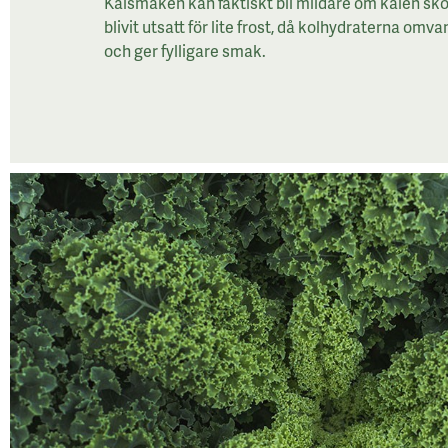
Kålsmaken kan faktiskt bli mildare om kålen sk
blivit utsatt för lite frost, då kolhydraterna omva
och ger fylligare smak.